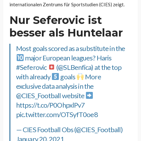
internationalen Zentrums für Sportstudien (CIES) zeigt.
Nur Seferovic ist
besser als Huntelaar
Most goals scored as a substitute in the
major European leagues? Haris
#Seferovic
(
@SLBenfica
) at the top
with already
goals
More
exclusive data analysis in the
@CIES_Football
website
https://t.co/P0OhpxlPv7
pic.twitter.com/OTSyfT0oe8
— CIES Football Obs (@CIES_Football)
January 20, 2021