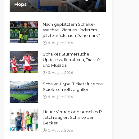
Flops
Nach geplatztem Schalke-
Wechsel: Zieht es Lindström
jetzt zurück nach Dänemark?
5. August 2026
Schalkes Stürmersuche:
Update zu Ilenikhena, Diakité
und Musaba
5. August 2026
Schalke-Hype: Tickets für erste
Spiele schnell vergriffen
5. August 2026
Neuer Vertrag oder Abschied?
Jetzt reagiert Schalke bei
Becker
5. August 2026