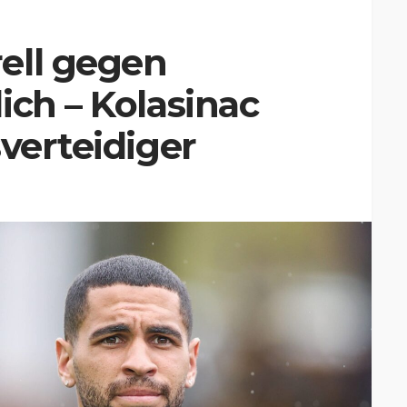
ell gegen
ich – Kolasinac
sverteidiger