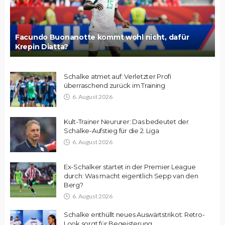
Facundo Buonanotte kommt wohl nicht, dafür
Krepin Diatta?
Schalke atmet auf: Verletzter Profi
überraschend zurück im Training
6. August 2026
Kult-Trainer Neururer: Das bedeutet der
Schalke-Aufstieg für die 2. Liga
6. August 2026
Ex-Schalker startet in der Premier League
durch: Was macht eigentlich Sepp van den
Berg?
6. August 2026
Schalke enthüllt neues Auswärtstrikot: Retro-
Look sorgt für Begeisterung