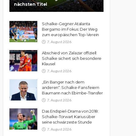
nächsten Titel
Schalke-Gegner Atalanta
Bergamo im Fokus: Der Weg
zum europäischen Top-Verein
7. August 2026
Abschied von Zalazar offiziell:
Schalke sichert sich besondere
Klausel
7. August 2026
„Ein Banger nach dem
anderen“: Schalke-Fans feiern
Baumann nach Ebimbe-Transfer
7. August 2026
Das Endspiel-Drama von 2018:
Schalke-Torwart Karius über
seine schwärzeste Stunde
7. August 2026