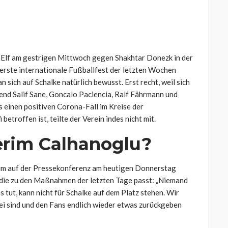
-Elf am gestrigen Mittwoch gegen Shakhtar Donezk in der
erste internationale Fußballfest der letzten Wochen
an sich auf Schalke natürlich bewusst. Erst recht, weil sich
end Salif Sane, Goncalo Paciencia, Ralf Fährmann und
 einen positiven Corona-Fall im Kreise der
etroffen ist, teilte der Verein indes nicht mit.
erim Calhanoglu?
um auf der Pressekonferenz am heutigen Donnerstag
 die zu den Maßnahmen der letzten Tage passt:
„Niemand
 tut, kann nicht für Schalke auf dem Platz stehen. Wir
ei sind und den Fans endlich wieder etwas zurückgeben