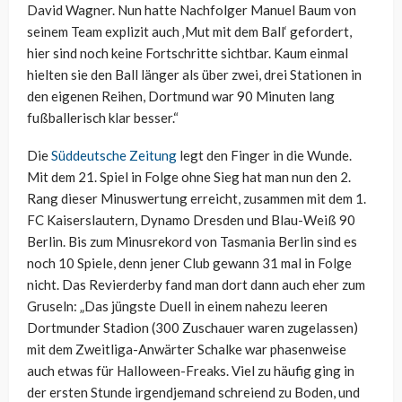
David Wagner. Nun hatte Nachfolger Manuel Baum von
seinem Team explizit auch ‚Mut mit dem Ball‘ gefordert,
hier sind noch keine Fortschritte sichtbar. Kaum einmal
hielten sie den Ball länger als über zwei, drei Stationen in
den eigenen Reihen, Dortmund war 90 Minuten lang
fußballerisch klar besser.“
Die
Süddeutsche Zeitung
legt den Finger in die Wunde.
Mit dem 21. Spiel in Folge ohne Sieg hat man nun den 2.
Rang dieser Minuswertung erreicht, zusammen mit dem 1.
FC Kaiserslautern, Dynamo Dresden und Blau-Weiß 90
Berlin. Bis zum Minusrekord von Tasmania Berlin sind es
noch 10 Spiele, denn jener Club gewann 31 mal in Folge
nicht. Das Revierderby fand man dort dann auch eher zum
Gruseln: „Das jüngste Duell in einem nahezu leeren
Dortmunder Stadion (300 Zuschauer waren zugelassen)
mit dem Zweitliga-Anwärter Schalke war phasenweise
auch etwas für Halloween-Freaks. Viel zu häufig ging in
der ersten Stunde irgendjemand schreiend zu Boden, und