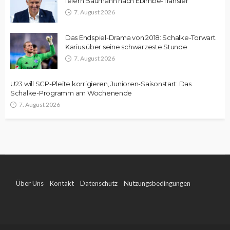
feiern Baumann nach Ebimbe-Transfer
7. August 2026
Das Endspiel-Drama von 2018: Schalke-Torwart
Karius über seine schwärzeste Stunde
7. August 2026
U23 will SCP-Pleite korrigieren, Junioren-Saisonstart: Das
Schalke-Programm am Wochenende
7. August 2026
Über Uns
Kontakt
Datenschutz
Nutzungsbedingungen
Impressum