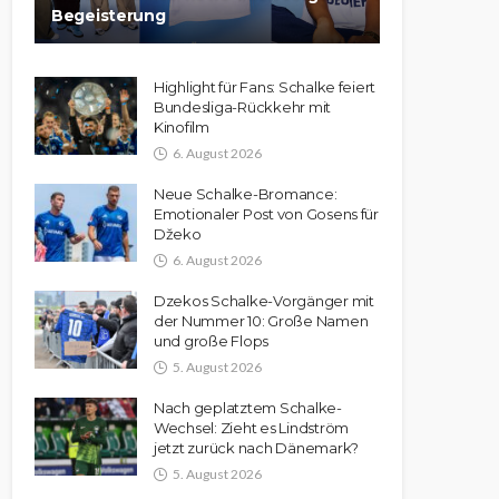
Begeisterung
Highlight für Fans: Schalke feiert
Bundesliga-Rückkehr mit
Kinofilm
6. August 2026
Neue Schalke-Bromance:
Emotionaler Post von Gosens für
Džeko
6. August 2026
Dzekos Schalke-Vorgänger mit
der Nummer 10: Große Namen
und große Flops
5. August 2026
Nach geplatztem Schalke-
Wechsel: Zieht es Lindström
jetzt zurück nach Dänemark?
5. August 2026