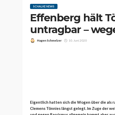
SCHALKE NEWS
Effenberg hält T
untragbar – weg
Hagen Schmelzer
10. Juni 2020
Eigentlich hatten sich die Wogen über die al
Clemens Tönnies längst gelegt. Im Zuge der we
und gegen Rassismus allgemein kommt aber auc