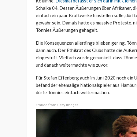
Kolumne.
Diesmal befasst er sich darin mit Cleme
Schalke 04. Dessen Äußerungen über Afrikaner, d
einfach ein paar Kraftwerke hinstellen solle, dürft
gewahr sein. Damals hatte es massive Proteste, n
Tönnies Äußerungen gehagelt.
Die Konsequenzen allerdings blieben gering. Tönni
dann auch. Der Ethikrat des Clubs hatte die Äußeru
eingestuft. Vielfach wurde gemunkelt, dass Tönnie
und danach weitermachte wie zuvor.
Für Stefan Effenberg auch im Juni 2020 noch ein Un
befand der ehemalige Nationalspieler aus Hamburg
dürfe Tönnies einfach weitermachen.
Embed from Getty Images