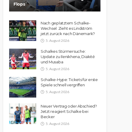
Flops
Nach geplatztem Schalke-
Wechsel: Zieht es Lindström
jetzt zurück nach Dänemark?
5. August 2026
Schalkes Stürmersuche:
Update zu Ilenikhena, Diakité
und Musaba
5. August 2026
Schalke-Hype: Tickets für erste
Spiele schnell vergriffen
5. August 2026
Neuer Vertrag oder Abschied?
Jetzt reagiert Schalke bei
Becker
5. August 2026