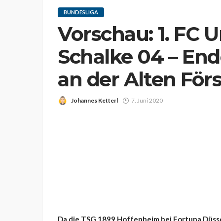
BUNDESLIGA
Vorschau: 1. FC U
Schalke 04 – End
an der Alten Förs
Johannes Ketterl
7. Juni 2020
Da die TSG 1899 Hoffenheim bei Fortuna Düssel