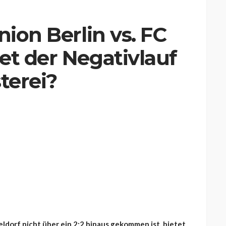
nion Berlin vs. FC
et der Negativlauf
terei?
dorf nicht über ein 2:2 hinaus gekommen ist, bietet