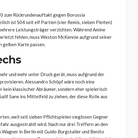
 2:0 zum Rückrundenauftakt gegen Borussia
ich ist S04 seit elf Partien (vier Remis, sieben Pleiten)
 mehrere Leistungsträger verzichten. Während Amine
verletzt fehlen, muss Weston McKennie aufgrund seiner
 gelben Karte passen.
echs
mehr und mehr unter Druck gerät, muss aufgrund der
mprovisieren. Alessandro Schöpf wäre noch eine
er kein klassischer Abräumer, sondern eher spielerisch
lif Sane ins Mittelfeld zu ziehen, der diese Rolle aus
rten, weil seit sieben Pflichtspielen sieglosen Gegner
fahr ausgestrahlt wird. Nach nur drei Treffern an den
h Wagner in Berlin mit Guido Burgstaller und Benito