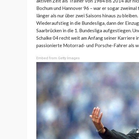
aktiven Zeit als Trainer von 1984 bis 2014 auf nic
Bochum und Hannover 96 – war er sogar zweimal tä
länger als nur über zwei Saisons hinaus zu bleibe
Wiederaufstieg in die Bundesliga, dann der Einzu
Saarbrücken in die 1. Bundesliga aufgestiegen. U
Schalke 04 recht weit am Anfang seiner Karriere in 
passionierte Motorrad- und Porsche-Fahrer als wic
Embed from Getty Images