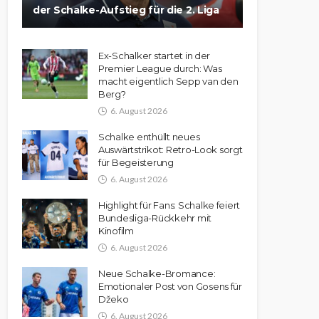
der Schalke-Aufstieg für die 2. Liga
Ex-Schalker startet in der
Premier League durch: Was
macht eigentlich Sepp van den
Berg?
6. August 2026
Schalke enthüllt neues
Auswärtstrikot: Retro-Look sorgt
für Begeisterung
6. August 2026
Highlight für Fans: Schalke feiert
Bundesliga-Rückkehr mit
Kinofilm
6. August 2026
Neue Schalke-Bromance:
Emotionaler Post von Gosens für
Džeko
6. August 2026