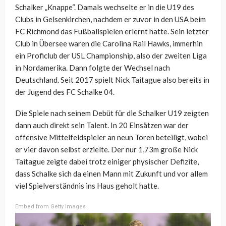
Schalker „Knappe“. Damals wechselte er in die U19 des
Clubs in Gelsenkirchen, nachdem er zuvor in den USA beim
FC Richmond das Fußballspielen erlernt hatte. Sein letzter
Club in Übersee waren die Carolina Rail Hawks, immerhin
ein Proficlub der USL Championship, also der zweiten Liga
in Nordamerika. Dann folgte der Wechsel nach
Deutschland. Seit 2017 spielt Nick Taitague also bereits in
der Jugend des FC Schalke 04.
Die Spiele nach seinem Debüt für die Schalker U19 zeigten
dann auch direkt sein Talent. In 20 Einsätzen war der
offensive Mittelfeldspieler an neun Toren beteiligt, wobei
er vier davon selbst erzielte. Der nur 1,73m große Nick
Taitague zeigte dabei trotz einiger physischer Defizite,
dass Schalke sich da einen Mann mit Zukunft und vor allem
viel Spielverständnis ins Haus geholt hatte.
Embed from Getty Images