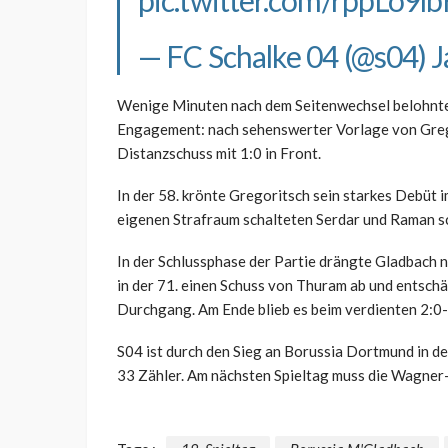
pic.twitter.com/rppLo9l
— FC Schalke 04 (@s04)
J
Wenige Minuten nach dem Seitenwechsel belohnten 
Engagement: nach sehenswerter Vorlage von Gregor
Distanzschuss mit 1:0 in Front.
In der 58. krönte Gregoritsch sein starkes Debüt 
eigenen Strafraum schalteten Serdar und Raman sc
In der Schlussphase der Partie drängte Gladbach 
in der 71. einen Schuss von Thuram ab und entsch
Durchgang. Am Ende blieb es beim verdienten 2:0-
S04 ist durch den Sieg an Borussia Dortmund in d
33 Zähler. Am nächsten Spieltag muss die Wagner-