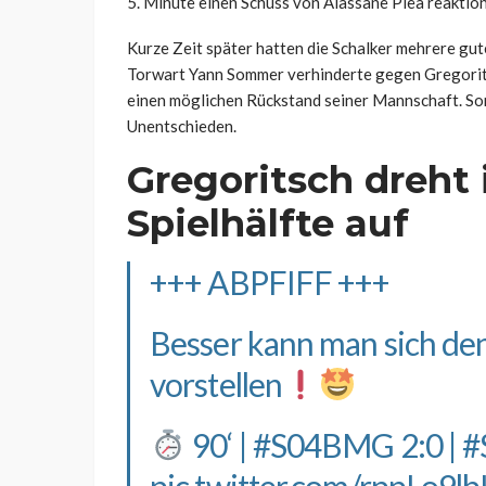
5. Minute einen Schuss von Alassane Plea reaktions
Kurze Zeit später hatten die Schalker mehrere gu
Torwart Yann Sommer verhinderte gegen Gregoritsc
einen möglichen Rückstand seiner Mannschaft. Som
Unentschieden.
Gregoritsch dreht 
Spielhälfte auf
+++ ABPFIFF +++
Besser kann man sich den
vorstellen
90‘ |
#S04BMG
2:0 |
#