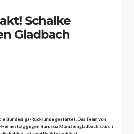
akt! Schalke
en Gladbach
n die Bundesliga-Rückrunde gestartet. Das Team von
:0-Heimerfolg gegen Borussia Mönchengladbach. Durch
die Fohlen auf zwei Punkte verkürzt.