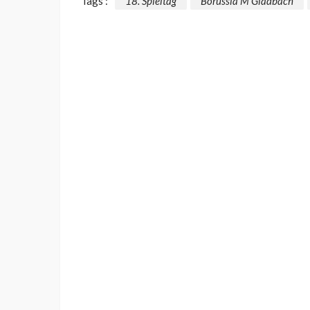
Tags :
18. Spieltag
Borussia M'Gladbach