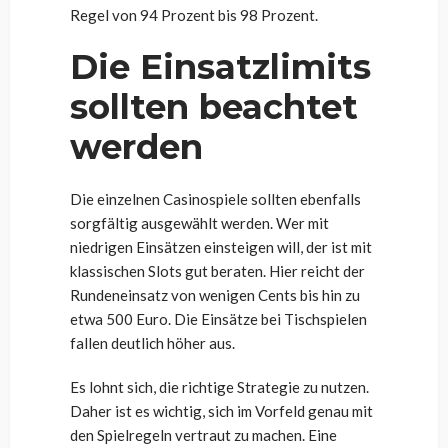
Regel von 94 Prozent bis 98 Prozent.
Die Einsatzlimits
sollten beachtet
werden
Die einzelnen Casinospiele sollten ebenfalls
sorgfältig ausgewählt werden. Wer mit
niedrigen Einsätzen einsteigen will, der ist mit
klassischen Slots gut beraten. Hier reicht der
Rundeneinsatz von wenigen Cents bis hin zu
etwa 500 Euro. Die Einsätze bei Tischspielen
fallen deutlich höher aus.
Es lohnt sich, die richtige Strategie zu nutzen.
Daher ist es wichtig, sich im Vorfeld genau mit
den Spielregeln vertraut zu machen. Eine