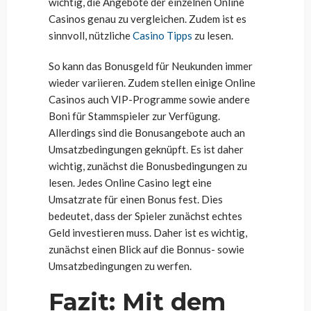
wichtig, die Angebote der einzelnen Online
Casinos genau zu vergleichen. Zudem ist es
sinnvoll, nützliche
Casino Tipps
zu lesen.
So kann das Bonusgeld für Neukunden immer
wieder variieren. Zudem stellen einige Online
Casinos auch VIP-Programme sowie andere
Boni für Stammspieler zur Verfügung.
Allerdings sind die Bonusangebote auch an
Umsatzbedingungen geknüpft. Es ist daher
wichtig, zunächst die Bonusbedingungen zu
lesen. Jedes Online Casino legt eine
Umsatzrate für einen Bonus fest. Dies
bedeutet, dass der Spieler zunächst echtes
Geld investieren muss. Daher ist es wichtig,
zunächst einen Blick auf die Bonnus- sowie
Umsatzbedingungen zu werfen.
Fazit: Mit dem