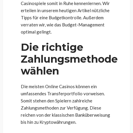
Casinospiele somit in Ruhe kennenlernen. Wir
erteilen in unserem heutigen Artikel nützliche
Tipps für eine Budgetkontrolle. Außerdem
verraten wir, wie das Budget-Management
optimal gelingt.
Die richtige
Zahlungsmethode
wählen
Die meisten Online Casinos können ein
umfassendes Transferportfolio vorweisen.
Somit stehen den Spielern zahlreiche
Zahlungsmethoden zur Verfügung. Diese
reichen von der klassischen Banküberweisung
bis hin zu Kryptowährungen.