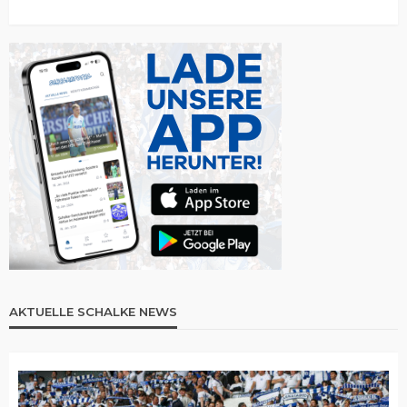
AKTUELLE SCHALKE NEWS