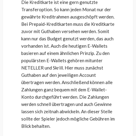
Die Kreditkarte ist eine gern genutzte
Transferoption. So kann jeden Monat nur der
gewährte Kreditrahmen ausgeschöpft werden.
Bei Prepaid-Kreditkarten muss die Kreditkarte
zuvor mit Guthaben versehen werden. Somit
kann nur das Budget genutzt werden, das auch
vorhanden ist. Auch die heutigen E-Wallets
basieren auf einem ähnlichen Prinzip. Zu den
populärsten E-Wallets gehören mitunter
NETELLER und Skrill. Hier muss zunächst
Guthaben auf den jeweiligen Account
übertragen werden. Anschließend können alle
Zahlungen ganz bequem mit dem E-Wallet-
Konto durchgeführt werden. Die Zahlungen
werden schnell übertragen und auch Gewinne
lassen sich zeitnah abwickeln. An dieser Stelle
sollte der Spieler jedoch mögliche Gebühren im
Blick behalten.