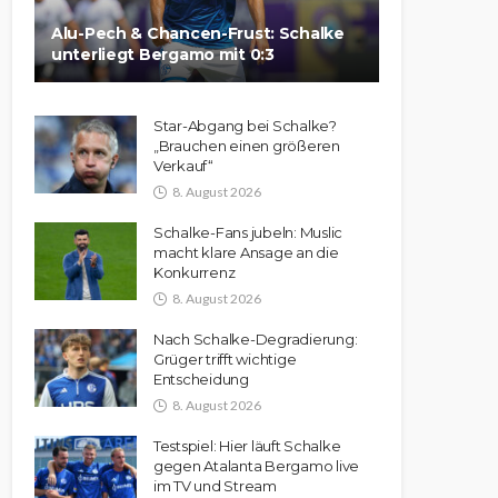
Alu-Pech & Chancen-Frust: Schalke
unterliegt Bergamo mit 0:3
Star-Abgang bei Schalke?
„Brauchen einen größeren
Verkauf“
8. August 2026
Schalke-Fans jubeln: Muslic
macht klare Ansage an die
Konkurrenz
8. August 2026
Nach Schalke-Degradierung:
Grüger trifft wichtige
Entscheidung
8. August 2026
Testspiel: Hier läuft Schalke
gegen Atalanta Bergamo live
im TV und Stream