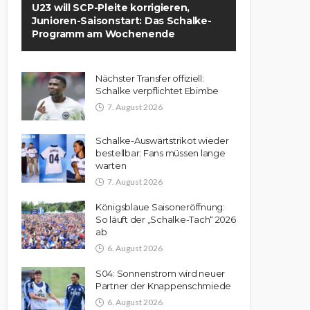
U23 will SCP-Pleite korrigieren,
Junioren-Saisonstart: Das Schalke-
Programm am Wochenende
Nächster Transfer offiziell:
Schalke verpflichtet Ebimbe
7. August 2026
Schalke-Auswärtstrikot wieder
bestellbar: Fans müssen lange
warten
7. August 2026
Königsblaue Saisoneröffnung:
So läuft der „Schalke-Tach“ 2026
ab
6. August 2026
S04: Sonnenstrom wird neuer
Partner der Knappenschmiede
6. August 2026