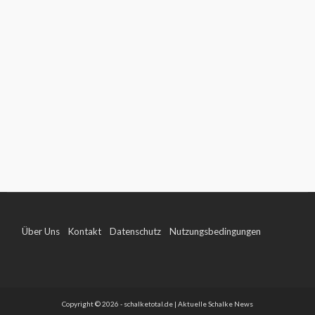
Über Uns
Kontakt
Datenschutz
Nutzungsbedingungen
Impressum
Copyright © 2026 - schalketotal.de | Aktuelle Schalke News