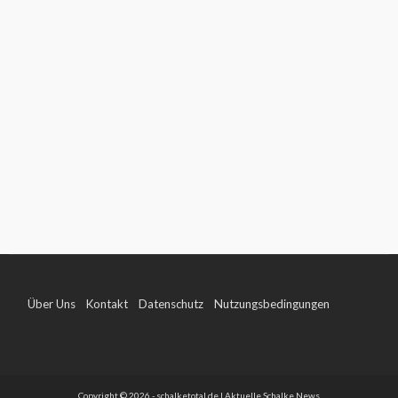
Über Uns
Kontakt
Datenschutz
Nutzungsbedingungen
Impressum
Copyright © 2026 - schalketotal.de | Aktuelle Schalke News