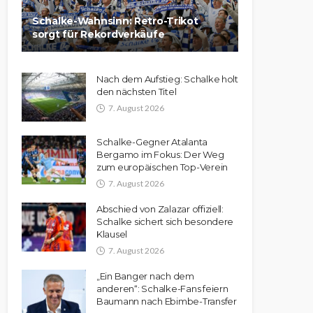
Schalke-Wahnsinn: Retro-Trikot
sorgt für Rekordverkäufe
Nach dem Aufstieg: Schalke holt
den nächsten Titel
7. August 2026
Schalke-Gegner Atalanta
Bergamo im Fokus: Der Weg
zum europäischen Top-Verein
7. August 2026
Abschied von Zalazar offiziell:
Schalke sichert sich besondere
Klausel
7. August 2026
„Ein Banger nach dem
anderen“: Schalke-Fans feiern
Baumann nach Ebimbe-Transfer