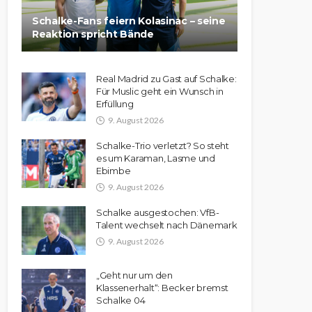
Schalke-Fans feiern Kolasinac – seine
Reaktion spricht Bände
Real Madrid zu Gast auf Schalke:
Für Muslic geht ein Wunsch in
Erfüllung
9. August 2026
Schalke-Trio verletzt? So steht
es um Karaman, Lasme und
Ebimbe
9. August 2026
Schalke ausgestochen: VfB-
Talent wechselt nach Dänemark
9. August 2026
„Geht nur um den
Klassenerhalt“: Becker bremst
Schalke 04