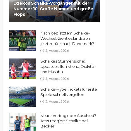
Dzekos Schalke-Vorgänger mit der
Nummer 10: Große Namen und große
Flops
Nach geplatztem Schalke-
Wechsel: Zieht es Lindström
jetzt zurück nach Dänemark?
5. August 2026
Schalkes Stürmersuche:
Update zu Ilenikhena, Diakité
und Musaba
5. August 2026
Schalke-Hype: Tickets für erste
Spiele schnell vergriffen
5. August 2026
Neuer Vertrag oder Abschied?
Jetzt reagiert Schalke bei
Becker