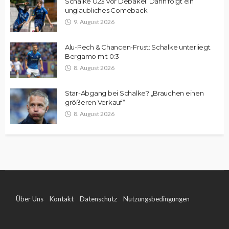
Schalke U23 vor Debakel: Dann folgt ein
unglaubliches Comeback
9. August 2026
Alu-Pech & Chancen-Frust: Schalke unterliegt
Bergamo mit 0:3
8. August 2026
Star-Abgang bei Schalke? „Brauchen einen
größeren Verkauf“
8. August 2026
Über Uns
Kontakt
Datenschutz
Nutzungsbedingungen
Impressum