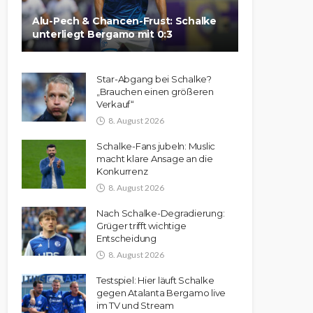
Alu-Pech & Chancen-Frust: Schalke
unterliegt Bergamo mit 0:3
Star-Abgang bei Schalke?
„Brauchen einen größeren
Verkauf“
8. August 2026
Schalke-Fans jubeln: Muslic
macht klare Ansage an die
Konkurrenz
8. August 2026
Nach Schalke-Degradierung:
Grüger trifft wichtige
Entscheidung
8. August 2026
Testspiel: Hier läuft Schalke
gegen Atalanta Bergamo live
im TV und Stream