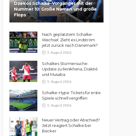
Dzekos Schalke-Vorgänger mit der
Nummer 10: Große Namen und große
Flops
Nach geplatztem Schalke-
Wechsel: Zieht es Lindström
jetzt zurück nach Dänemark?
5. August 2026
Schalkes Stürmersuche:
Update zu Ilenikhena, Diakité
und Musaba
5. August 2026
Schalke-Hype: Tickets für erste
Spiele schnell vergriffen
5. August 2026
Neuer Vertrag oder Abschied?
Jetzt reagiert Schalke bei
Becker