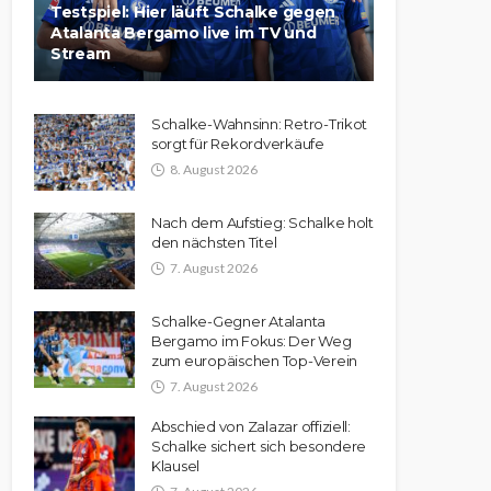
Testspiel: Hier läuft Schalke gegen
Atalanta Bergamo live im TV und
Stream
Schalke-Wahnsinn: Retro-Trikot
sorgt für Rekordverkäufe
8. August 2026
Nach dem Aufstieg: Schalke holt
den nächsten Titel
7. August 2026
Schalke-Gegner Atalanta
Bergamo im Fokus: Der Weg
zum europäischen Top-Verein
7. August 2026
Abschied von Zalazar offiziell:
Schalke sichert sich besondere
Klausel