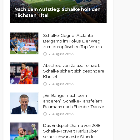
Nach dem Aufstieg: Schalke holt den
nächsten Titel
Schalke-Gegner Atalanta
Bergamo im Fokus: Der Weg
zum europäischen Top-Verein
7. August 2026
Abschied von Zalazar offiziell:
Schalke sichert sich besondere
Klausel
7. August 2026
„Ein Banger nach dem
anderen“: Schalke-Fans feiern
Baumann nach Ebimbe-Transfer
7. August 2026
Das Endspiel-Drama von 2018:
Schalke-Torwart Karius über
seine schwärzeste Stunde