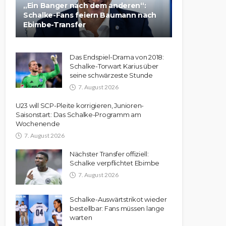
„Ein Banger nach dem anderen“:
Schalke-Fans feiern Baumann nach
Ebimbe-Transfer
Das Endspiel-Drama von 2018:
Schalke-Torwart Karius über
seine schwärzeste Stunde
7. August 2026
U23 will SCP-Pleite korrigieren, Junioren-
Saisonstart: Das Schalke-Programm am
Wochenende
7. August 2026
Nächster Transfer offiziell:
Schalke verpflichtet Ebimbe
7. August 2026
Schalke-Auswärtstrikot wieder
bestellbar: Fans müssen lange
warten