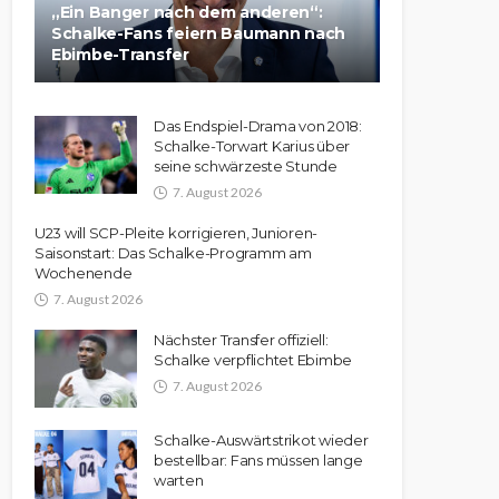
„Ein Banger nach dem anderen“:
Schalke-Fans feiern Baumann nach
Ebimbe-Transfer
Das Endspiel-Drama von 2018:
Schalke-Torwart Karius über
seine schwärzeste Stunde
7. August 2026
U23 will SCP-Pleite korrigieren, Junioren-
Saisonstart: Das Schalke-Programm am
Wochenende
7. August 2026
Nächster Transfer offiziell:
Schalke verpflichtet Ebimbe
7. August 2026
Schalke-Auswärtstrikot wieder
bestellbar: Fans müssen lange
warten