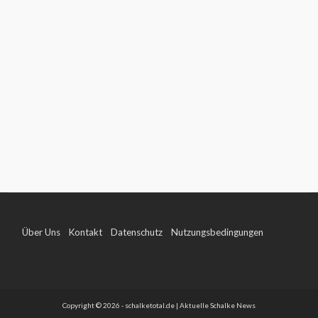
Über Uns
Kontakt
Datenschutz
Nutzungsbedingungen
Impressum
Copyright © 2026 - schalketotal.de | Aktuelle Schalke News