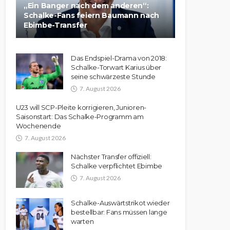
„Ein Banger nach dem anderen“:
Schalke-Fans feiern Baumann nach
Ebimbe-Transfer
Das Endspiel-Drama von 2018:
Schalke-Torwart Karius über
seine schwärzeste Stunde
7. August 2026
U23 will SCP-Pleite korrigieren, Junioren-
Saisonstart: Das Schalke-Programm am
Wochenende
7. August 2026
Nächster Transfer offiziell:
Schalke verpflichtet Ebimbe
7. August 2026
Schalke-Auswärtstrikot wieder
bestellbar: Fans müssen lange
warten