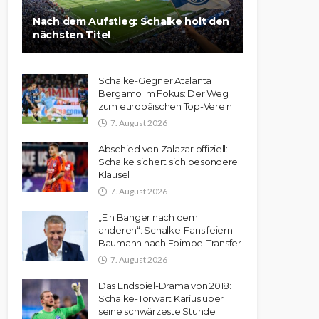
Nach dem Aufstieg: Schalke holt den
nächsten Titel
Schalke-Gegner Atalanta
Bergamo im Fokus: Der Weg
zum europäischen Top-Verein
7. August 2026
Abschied von Zalazar offiziell:
Schalke sichert sich besondere
Klausel
7. August 2026
„Ein Banger nach dem
anderen“: Schalke-Fans feiern
Baumann nach Ebimbe-Transfer
7. August 2026
Das Endspiel-Drama von 2018:
Schalke-Torwart Karius über
seine schwärzeste Stunde