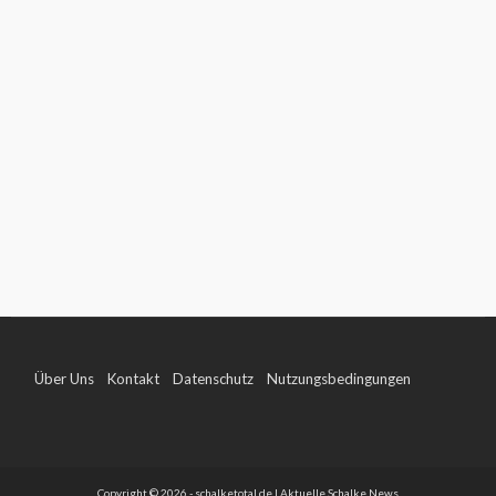
Über Uns
Kontakt
Datenschutz
Nutzungsbedingungen
Impressum
Copyright © 2026 - schalketotal.de | Aktuelle Schalke News