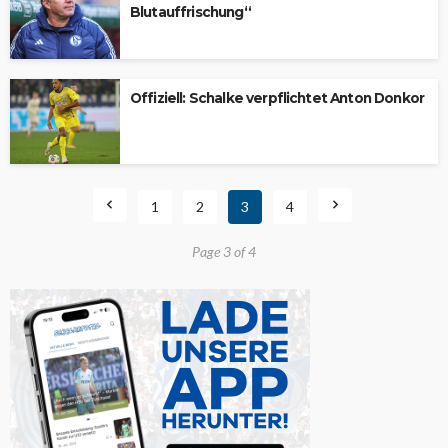
Blutauffrischung“
Offiziell: Schalke verpflichtet Anton Donkor
1
2
3
4
Page 3 of 4