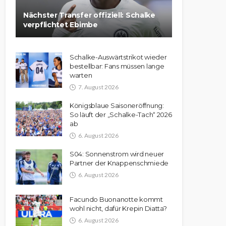
Nächster Transfer offiziell: Schalke
verpflichtet Ebimbe
Schalke-Auswärtstrikot wieder
bestellbar: Fans müssen lange
warten
7. August 2026
Königsblaue Saisoneröffnung:
So läuft der „Schalke-Tach“ 2026
ab
6. August 2026
S04: Sonnenstrom wird neuer
Partner der Knappenschmiede
6. August 2026
Facundo Buonanotte kommt
wohl nicht, dafür Krepin Diatta?
6. August 2026