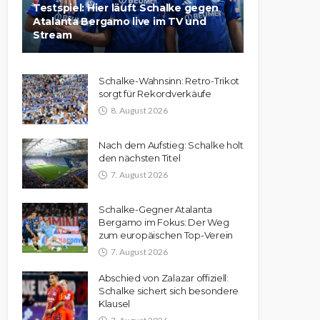
Testspiel: Hier läuft Schalke gegen
Atalanta Bergamo live im TV und
Stream
Schalke-Wahnsinn: Retro-Trikot
sorgt für Rekordverkäufe
8. August 2026
Nach dem Aufstieg: Schalke holt
den nächsten Titel
7. August 2026
Schalke-Gegner Atalanta
Bergamo im Fokus: Der Weg
zum europäischen Top-Verein
7. August 2026
Abschied von Zalazar offiziell:
Schalke sichert sich besondere
Klausel