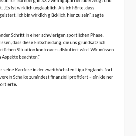
aison für Nürnberg in 33 Zweitligapartien überzeugt und
Es ist wirklich unglaublich. Als ich hörte, dass
tert. Ich bin wirklich glücklich, hier zu sein“, sagte
nder Schritt in einer schwierigen sportlichen Phase.
issen, dass diese Entscheidung, die uns grundsätzlich
portlichen Situation kontrovers diskutiert wird. Wir müssen
n Aspekte beachten.“
 seine Karriere in der zweithöchsten Liga Englands fort
rein Schalke zumindest finanziell profitiert – ein kleiner
ortierte.