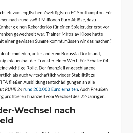
chselt zum englischen Zweitligisten FC Southampton. Für
hmen nach rund zwölf Millionen Euro Ablöse, dazu
nberg einen Rekorderlös für einen Spieler, der erst vor
ranken gewechselt war. Trainer Miroslav Klose hatte
mit einer gewissen Summe kommt, müssen wir das machen.“
 Talentschmieden, unter anderem Borussia Dortmund,
nigsblauen hat der Transfer einen Wert: Für Schalke 04
 eine wichtige Rolle. Der finanziell angeschlagene
tlich als auch wirtschaftlich wieder Stabilität zu
FIFA fließen Ausbildungsentschädigungen an alle
aut
RUHR 24
r
und 200.000 Euro erhalten
. Auch Preußen
 profitieren finanziell vom Wechsel des 22-Jährigen.
nder-Wechsel nach
eld