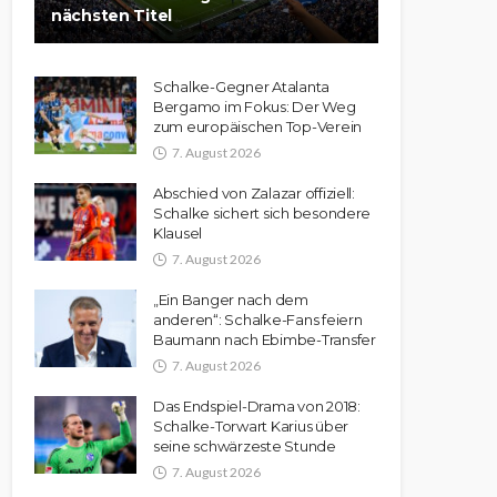
nächsten Titel
Schalke-Gegner Atalanta
Bergamo im Fokus: Der Weg
zum europäischen Top-Verein
7. August 2026
Abschied von Zalazar offiziell:
Schalke sichert sich besondere
Klausel
7. August 2026
„Ein Banger nach dem
anderen“: Schalke-Fans feiern
Baumann nach Ebimbe-Transfer
7. August 2026
Das Endspiel-Drama von 2018:
Schalke-Torwart Karius über
seine schwärzeste Stunde
7. August 2026