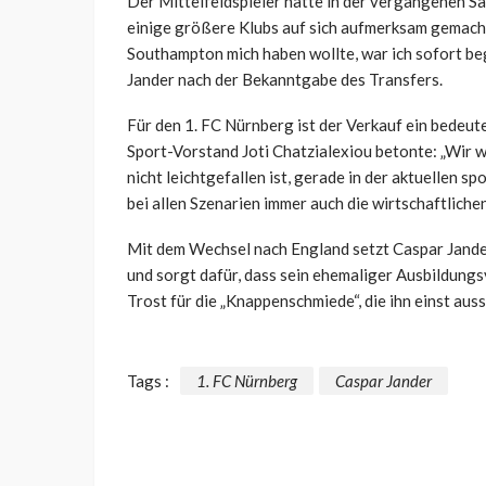
Der Mittelfeldspieler hatte in der vergangenen S
einige größere Klubs auf sich aufmerksam gemacht. „
Southampton mich haben wollte, war ich sofort begeis
Jander nach der Bekanntgabe des Transfers.
Für den 1. FC Nürnberg ist der Verkauf ein bedeute
Sport-Vorstand Joti Chatzialexiou betonte: „Wir w
nicht leichtgefallen ist, gerade in der aktuellen s
bei allen Szenarien immer auch die wirtschaftliche
Mit dem Wechsel nach England setzt Caspar Jander
und sorgt dafür, dass sein ehemaliger Ausbildungsve
Trost für die „Knappenschmiede“, die ihn einst auss
Tags :
1. FC Nürnberg
Caspar Jander