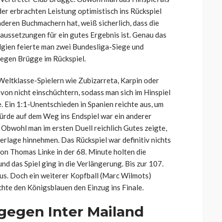
der erbrachten Leistung optimistisch ins Rückspiel
deren Buchmachern hat, weiß sicherlich, dass die
aussetzungen für ein gutes Ergebnis ist. Genau das
elgien feierte man zwei Bundesliga-Siege und
gegen Brügge im Rückspiel.
 Weltklasse-Spielern wie Zubizarreta, Karpin oder
von nicht einschüchtern, sodass man sich im Hinspiel
e. Ein 1:1-Unentschieden in Spanien reichte aus, um
Hürde auf dem Weg ins Endspiel war ein anderer
 Obwohl man im ersten Duell reichlich Gutes zeigte,
erlage hinnehmen. Das Rückspiel war definitiv nichts
on Thomas Linke in der 68. Minute holten die
d das Spiel ging in die Verlängerung. Bis zur 107.
us. Doch ein weiterer Kopfball (Marc Wilmots)
chte den Königsblauen den Einzug ins Finale.
 gegen Inter Mailand