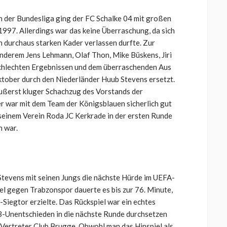
in der Bundesliga ging der FC Schalke 04 mit großen
997. Allerdings war das keine Überraschung, da sich
 durchaus starken Kader verlassen durfte. Zur
nderem Jens Lehmann, Olaf Thon, Mike Büskens, Jiri
chlechten Ergebnissen und dem überraschenden Aus
tober durch den Niederländer Huub Stevens ersetzt.
 äußerst kluger Schachzug des Vorstands der
r war mit dem Team der Königsblauen sicherlich gut
seinem Verein Roda JC Kerkrade in der ersten Runde
 war.
 Stevens mit seinen Jungs die nächste Hürde im UEFA-
l gegen Trabzonspor dauerte es bis zur 76. Minute,
Siegtor erzielte. Das Rückspiel war ein echtes
3:3-Unentschieden in die nächste Runde durchsetzen
e Vertreter Club Brugge. Obwohl man das Hinspiel als