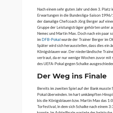
Nach einem sehr guten Jahr und dem 3. Platz 
Erwartungen in die Bundesliga-Saison 1996/1
der damalige Chefcoach Jörg Berger auf einen
Gruppe der Leistungsträger gehörten unter a
Nemec und Martin Max. Doch nach ein paar s
im
DFB-Pokal
wurde der Trainer Berger im Ok
Später wird sich herausstellen, dass dies ein
Königsblauen war. Der niederländische Traine
vertraut, da er nur wenige Wochen zuvor mit 
des UEFA-Pokal gegen Schalke ausgeschieden
Der Weg ins Finale
Bereits im zweiten Spiel auf der Bank musste
Pokal überwinden. Im hart umkämpften Hinspie
bis die Königsblauen bzw. Martin Max das 1:0-
Torfestival, in dem sich Schalke nach einem 
konnte. Im Achtelfinale wartete der belgisch