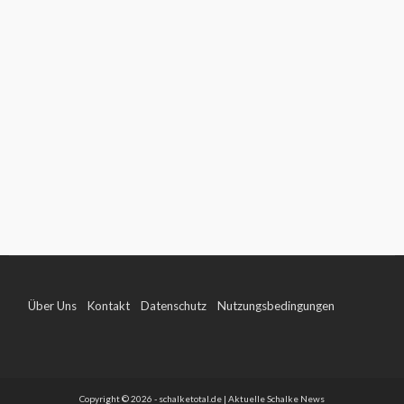
Über Uns
Kontakt
Datenschutz
Nutzungsbedingungen
Impressum
Copyright © 2026 - schalketotal.de | Aktuelle Schalke News