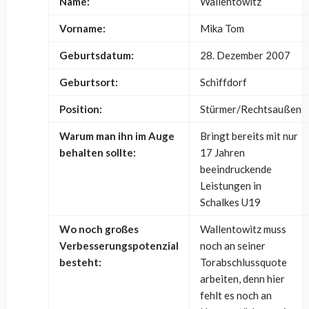
Name:
Wallentowitz
Vorname:
Mika Tom
Geburtsdatum:
28. Dezember 2007
Geburtsort:
Schiffdorf
Position:
Stürmer/Rechtsaußen
Warum man ihn im Auge
Bringt bereits mit nur
behalten sollte:
17 Jahren
beeindruckende
Leistungen in
Schalkes U19
Wo noch großes
Wallentowitz muss
Verbesserungspotenzial
noch an seiner
besteht:
Torabschlussquote
arbeiten, denn hier
fehlt es noch an