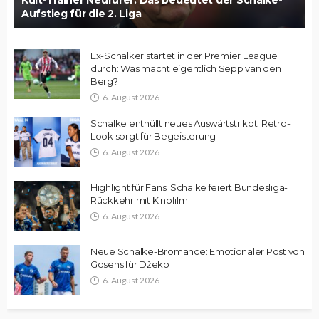
Kult-Trainer Neururer: Das bedeutet der Schalke-
Aufstieg für die 2. Liga
Ex-Schalker startet in der Premier League
durch: Was macht eigentlich Sepp van den
Berg?
6. August 2026
Schalke enthüllt neues Auswärtstrikot: Retro-
Look sorgt für Begeisterung
6. August 2026
Highlight für Fans: Schalke feiert Bundesliga-
Rückkehr mit Kinofilm
6. August 2026
Neue Schalke-Bromance: Emotionaler Post von
Gosens für Džeko
6. August 2026