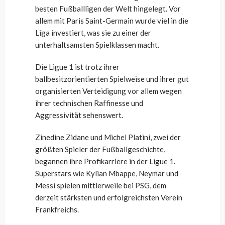
besten Fußballligen der Welt hingelegt. Vor
allem mit Paris Saint-Germain wurde viel in die
Liga investiert, was sie zu einer der
unterhaltsamsten Spielklassen macht.
Die Ligue 1 ist trotz ihrer
ballbesitzorientierten Spielweise und ihrer gut
organisierten Verteidigung vor allem wegen
ihrer technischen Raffinesse und
Aggressivität sehenswert.
Zinedine Zidane und Michel Platini, zwei der
größten Spieler der Fußballgeschichte,
begannen ihre Profikarriere in der Ligue 1.
Superstars wie Kylian Mbappe, Neymar und
Messi spielen mittlerweile bei PSG, dem
derzeit stärksten und erfolgreichsten Verein
Frankfreichs.