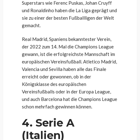
Superstars wie Ferenc Puskas, Johan Cruyff
und Ronaldinho haben die La Liga geprägt und
sie zu einer der besten Fußballligen der Welt
gemacht.
Real Madrid, Spaniens bekanntester Verein,
der 2022 zum 14. Mal die Champions League
gewann, ist die erfolgreichste Mannschaft im
europäischen Vereinsfußball. Atletico Madrid,
Valencia und Sevilla haben alle das Finale
erreicht oder gewonnen, ob in der
Königsklasse des europäischen
Vereinsfußballs oder in der Europa League,
und auch Barcelona hat die Champions League
schon mehrfach gewinnen können.
4. Serie A
(Italien)