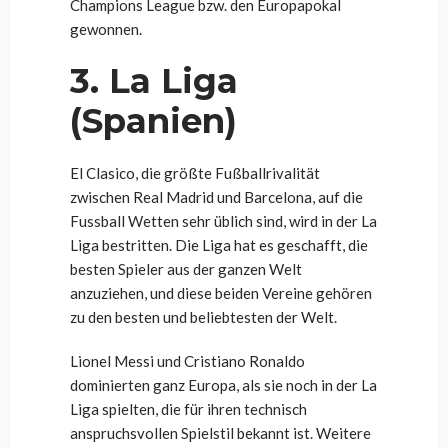
Champions League bzw. den Europapokal
gewonnen.
3. La Liga
(Spanien)
El Clasico, die größte Fußballrivalität
zwischen Real Madrid und Barcelona, auf die
Fussball Wetten sehr üblich sind, wird in der La
Liga bestritten. Die Liga hat es geschafft, die
besten Spieler aus der ganzen Welt
anzuziehen, und diese beiden Vereine gehören
zu den besten und beliebtesten der Welt.
Lionel Messi und Cristiano Ronaldo
dominierten ganz Europa, als sie noch in der La
Liga spielten, die für ihren technisch
anspruchsvollen Spielstil bekannt ist. Weitere