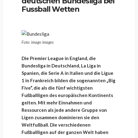
deutschen Bundesliga bei
Fussball Wetten
Foto: imago images
Die Premier League in England, die
Bundesliga in Deutschland, La Liga in
Spanien, die Serie A in Italien und die Ligue
1 in Frankreich bilden die sogenannten „Big
Five“, die als die fünf wichtigsten
Fußballligen des europäischen Kontinents
gelten. Mit mehr Einnahmen und
Ressourcen als jede andere Gruppe von
Ligen zusammen dominieren sie den
Weltfußball. Die verschiedenen
Fußballligen auf der ganzen Welt haben