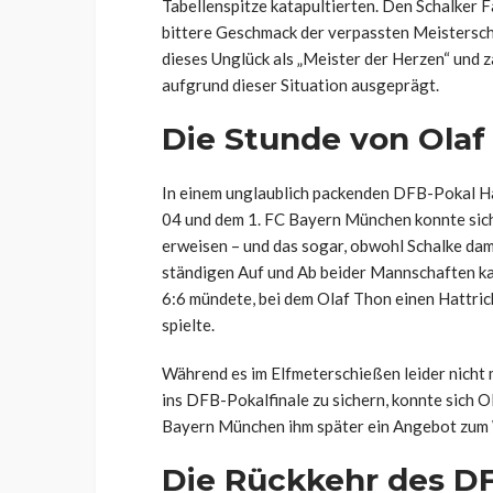
Tabellenspitze katapultierten. Den Schalker F
bittere Geschmack der verpassten Meisterschaf
dieses Unglück als „Meister der Herzen“ und z
aufgrund dieser Situation ausgeprägt.
Die Stunde von Olaf
In einem unglaublich packenden DFB-Pokal Ha
04 und dem 1. FC Bayern München konnte sich
erweisen – und das sogar, obwohl Schalke dama
ständigen Auf und Ab beider Mannschaften kam
6:6 mündete, bei dem Olaf Thon einen Hattrick
spielte.
Während es im Elfmeterschießen leider nicht m
ins DFB-Pokalfinale zu sichern, konnte sich
Bayern München ihm später ein Angebot zum 
Die Rückkehr des D