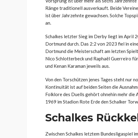
Vorsprung ist über mehr als sechs Jahrzehnt
Ränge traditionell ausverkauft. Beide Vereine
ist über Jahrzehnte gewachsen. Solche Topspi
an.
Schalkes letzter Sieg im Derby liegt im April 
Dortmund durch. Das 2:2 von 2023 fiel in eine 
Dortmund die Meisterschaft am letzten Spiel
Nico Schlotterbeck und Raphaël Guerreiro für
und Kenan Karaman jeweils aus.
Von den Torschützen jenes Tages steht nur n
Kontinuität ist auf beiden Seiten die Ausnahm
Folklore des Duells gehört ohnehin mehr die A
1969 im Stadion Rote Erde den Schalker Torwa
Schalkes Rückke
Zwischen Schalkes letztem Bundesligaspiel 