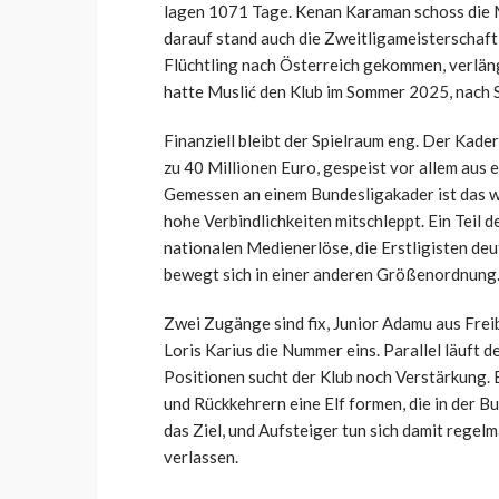
lagen 1071 Tage. Kenan Karaman schoss die M
darauf stand auch die Zweitligameisterschaft 
Flüchtling nach Österreich gekommen, verlän
hatte Muslić den Klub im Sommer 2025, nach 
Finanziell bleibt der Spielraum eng. Der Kade
zu 40 Millionen Euro, gespeist vor allem aus 
Gemessen an einem Bundesligakader ist das w
hohe Verbindlichkeiten mitschleppt. Ein Teil
nationalen Medienerlöse, die Erstligisten deu
bewegt sich in einer anderen Größenordnung
Zwei Zugänge sind fix, Junior Adamu aus Frei
Loris Karius die Nummer eins. Parallel läuft 
Positionen sucht der Klub noch Verstärkung.
und Rückkehrern eine Elf formen, die in der B
das Ziel, und Aufsteiger tun sich damit regel
verlassen.