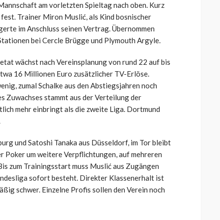
annschaft am vorletzten Spieltag nach oben. Kurz
fest. Trainer Miron Muslić, als Kind bosnischer
gerte im Anschluss seinen Vertrag. Übernommen
Stationen bei Cercle Brügge und Plymouth Argyle.
retat wächst nach Vereinsplanung von rund 22 auf bis
etwa 16 Millionen Euro zusätzlicher TV-Erlöse.
enig, zumal Schalke aus den Abstiegsjahren noch
 des Zuwachses stammt aus der Verteilung der
tlich mehr einbringt als die zweite Liga. Dortmund
.
burg und Satoshi Tanaka aus Düsseldorf, im Tor bleibt
der Poker um weitere Verpflichtungen, auf mehreren
 Bis zum Trainingsstart muss Muslić aus Zugängen
undesliga sofort besteht. Direkter Klassenerhalt ist
mäßig schwer. Einzelne Profis sollen den Verein noch