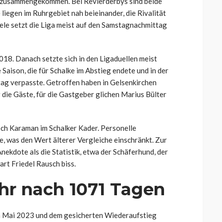
e zusammengekommen. Bei Revierderbys sind beide
 liegen im Ruhrgebiet nah beieinander, die Rivalität
ele setzt die Liga meist auf den Samstagnachmittag
2018. Danach setzte sich in den Ligaduellen meist
Saison, die für Schalke im Abstieg endete und in der
tag verpasste. Getroffen haben in Gelsenkirchen
 die Gäste, für die Gastgeber glichen Marius Bülter
och Karaman im Schalker Kader. Personelle
e, was den Wert älterer Vergleiche einschränkt. Zur
nekdote als die Statistik, etwa der Schäferhund, der
rt Friedel Rausch biss.
hr nach 1071 Tagen
im Mai 2023 und dem gesicherten Wiederaufstieg