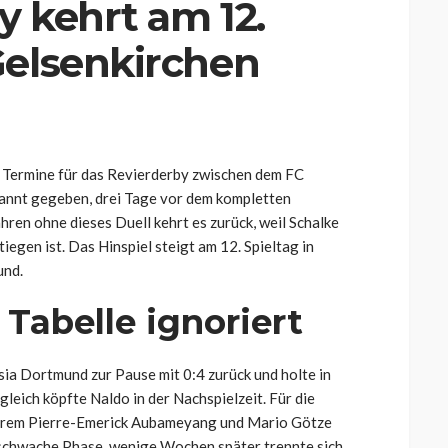
y kehrt am 12.
Gelsenkirchen
e Termine für das Revierderby zwischen dem FC
annt gegeben, drei Tage vor dem kompletten
hren ohne dieses Duell kehrt es zurück, weil Schalke
iegen ist. Das Hinspiel steigt am 12. Spieltag in
und.
e Tabelle ignoriert
ia Dortmund zur Pause mit 0:4 zurück und holte in
gleich köpfte Naldo in der Nachspielzeit. Für die
erem Pierre-Emerick Aubameyang und Mario Götze
e schwache Phase, wenige Wochen später trennte sich