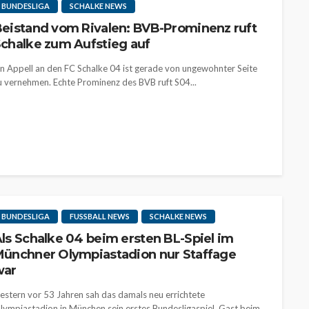
BUNDESLIGA
SCHALKE NEWS
eistand vom Rivalen: BVB-Prominenz ruft
chalke zum Aufstieg auf
in Appell an den FC Schalke 04 ist gerade von ungewohnter Seite
u vernehmen. Echte Prominenz des BVB ruft S04...
BUNDESLIGA
FUSSBALL NEWS
SCHALKE NEWS
ls Schalke 04 beim ersten BL-Spiel im
ünchner Olympiastadion nur Staffage
war
estern vor 53 Jahren sah das damals neu errichtete
lympiastadion in München sein erstes Bundesligaspiel. Gast beim