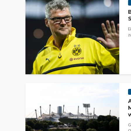
B
S
E
z
A
M
G
O