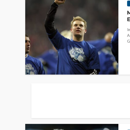
M
E
I
A
G