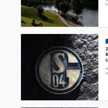
F
Z
B
U
A
U