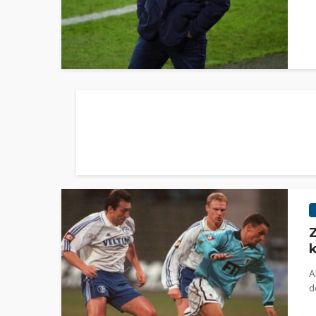
Z
k
A
d