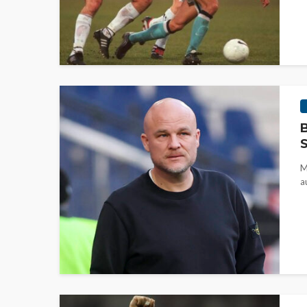
B
S
M
a