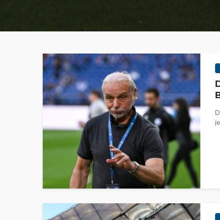
D
B
D
j