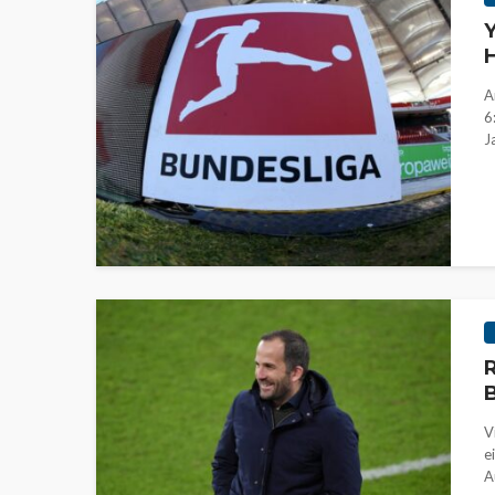
Y
H
A
6
J
R
V
e
A