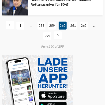
Hefer setzt auf Rückkehr von Tönnies:
Rettungsanker für S04?
1
…
258
259
260
261
262
…
299
Page 260 of 299