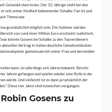
ch Gelsenkirchen holen. Der 32-Jährige steht bei den
l er seit seiner Kindheit bekennender Schalke-Fan ist und
fach Thema war.
tina grundsätzlich möglich sein. Die Italiener würden
ereich von rund einer Million Euro erscheint realistisch.
. Zwar könnte Gosens bei Schalke zu den Topverdienern
 aktuellen Vertrag in Italien deutliche Gehaltseinbußen
Nationalspieler gemeinsam mit seiner Frau und den beiden
llen kann, ist allerdings seit Jahren bekannt. Bereits
n vier Jahren gefangen und spielen wieder eine Rolle in der
n würde. Und vielleicht ist es dann ja tatsächlich der
en.“ Diese vier Jahre sind inzwischen vergangen.
 Robin Gosens zu