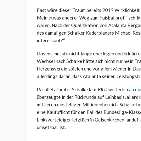
Fast wäre dieser Traum bereits 2019 Wirklichkeit 
Mein etwas anderer Weg zum Fußballprofi“ schilde
waren. Nach der Qualifikation von Atalanta Berga
des damaligen Schalker Kaderplaners Michael Resc
interessant?“
Gosens musste nicht lange überlegen und erklärte 
Wechsel nach Schalke hätte sich nicht nur mein Tra
Herzensverein spielen und vor allem wieder in Deu
allerdings daran, dass Atalanta seinen Leistungstr
Parallel arbeitet Schalke laut
BILD
weiterhin
an ei
überzeugte in der Rückrunde auf Leihbasis, aller
mittleren einstelligen Millionenbereich. Schalke h
eine Kaufpflicht für den Fall des Bundesliga-Klas
Linksverteidiger letztlich in Gelsenkirchen landet
umsetzbar ist.