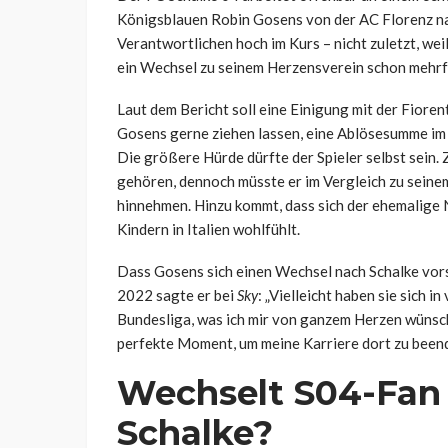
Königsblauen Robin Gosens von der AC Florenz na
Verantwortlichen hoch im Kurs – nicht zuletzt, wei
ein Wechsel zu seinem Herzensverein schon mehr
Laut dem Bericht soll eine Einigung mit der Fioren
Gosens gerne ziehen lassen, eine Ablösesumme im B
Die größere Hürde dürfte der Spieler selbst sein
gehören, dennoch müsste er im Vergleich zu seinem
hinnehmen. Hinzu kommt, dass sich der ehemalige 
Kindern in Italien wohlfühlt.
Dass Gosens sich einen Wechsel nach Schalke vorste
2022 sagte er bei
Sky
: „Vielleicht haben sie sich i
Bundesliga, was ich mir von ganzem Herzen wünsche
perfekte Moment, um meine Karriere dort zu beend
Wechselt S04-Fan
Schalke?