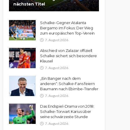
nächsten Titel
Schalke-Gegner Atalanta
Bergamo im Fokus: Der Weg
zum europäischen Top-Verein
7. August 2026
Abschied von Zalazar offiziell:
Schalke sichert sich besondere
Klausel
7. August 2026
„Ein Banger nach dem
anderen“: Schalke-Fans feiern
Baumann nach Ebimbe-Transfer
7. August 2026
Das Endspiel-Drama von 2018:
Schalke-Torwart Karius über
seine schwärzeste Stunde
7. August 2026