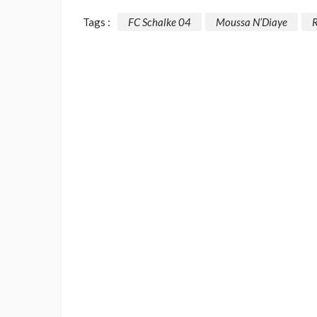
Tags :
FC Schalke 04
Moussa N’Diaye