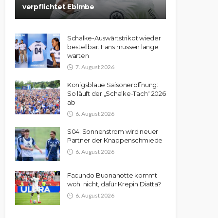
verpflichtet Ebimbe
Schalke-Auswärtstrikot wieder
bestellbar: Fans müssen lange
warten
7. August 2026
Königsblaue Saisoneröffnung:
So läuft der „Schalke-Tach“ 2026
ab
6. August 2026
S04: Sonnenstrom wird neuer
Partner der Knappenschmiede
6. August 2026
Facundo Buonanotte kommt
wohl nicht, dafür Krepin Diatta?
6. August 2026