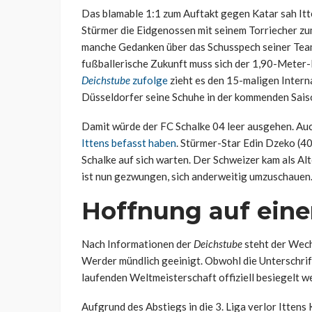
Das blamable 1:1 zum Auftakt gegen Katar sah Itten
Stürmer die Eidgenossen mit seinem Torriecher zum
manche Gedanken über das Schusspech seiner Tea
fußballerische Zukunft muss sich der 1,90-Meter-
Deichstube
zufolge
zieht es den 15-maligen Intern
Düsseldorfer seine Schuhe in der kommenden Sai
Damit würde der FC Schalke 04 leer ausgehen. Au
Ittens befasst haben
. Stürmer-Star Edin Dzeko (40
Schalke auf sich warten. Der Schweizer kam als Al
ist nun gezwungen, sich anderweitig umzuschauen
Hoffnung auf ein
Nach Informationen der
Deichstube
steht der Wech
Werder mündlich geeinigt. Obwohl die Unterschrift
laufenden Weltmeisterschaft offiziell besiegelt w
Aufgrund des Abstiegs in die 3. Liga verlor Ittens