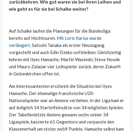
zurückkehren. Wie gut waren sie bei ihren Leihen und
wie geht es für sie bei Schalke weiter?
Auf Schalke laufen die Planungen für die Bundesliga
bereits auf Hochtouren.
Mit Loris Karius wurde
verlängert,
Satoshi Tanaka als erster Neuzugang
vorgestellt und auch Edin Dzeko soll bleiben. Gleichzeitig
kehren mit Ilyes Hamache, Martin Wasinski, Steve Noode
und Mauro Zalazar vier Leihspieler zurück, deren Zukunft
in Gelsenkirchen offen ist.
Am interessantesten erscheint die Situation bei Ilyes
Hamache. Der ehemalige französische U20-
Nationalspieler war an Amiens verliehen. In der Liga kam er
auf lediglich 14 Startelfeinsätze von 34 möglichen Spielen.
Der Tabellenletzte Amiens gewann sechs seiner 34
Ligaspiele, kassierte 65 Gegentore und verpasste den
Klassenerhalt um stolze zwölf Punkte. Hamache selbst kam