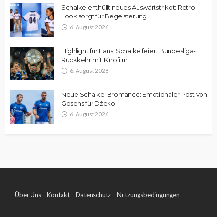
Schalke enthüllt neues Auswärtstrikot: Retro-
Look sorgt für Begeisterung
6. August 2026
Highlight für Fans: Schalke feiert Bundesliga-
Rückkehr mit Kinofilm
6. August 2026
Neue Schalke-Bromance: Emotionaler Post von
Gosens für Džeko
6. August 2026
Über Uns
Kontakt
Datenschutz
Nutzungsbedingungen