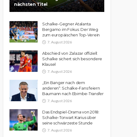
nächsten Titel
Schalke-Gegner Atalanta
Bergamo im Fokus: Der Weg
zum europäischen Top-Verein
7. August 2026
Abschied von Zalazar offiziell:
Schalke sichert sich besondere
Klausel
7. August 2026
„Ein Banger nach dem
anderen“: Schalke-Fans feiern
Baumann nach Ebimbe-Transfer
7. August 2026
Das Endspiel-Drama von 2018:
Schalke-Torwart Karius über
seine schwärzeste Stunde
7. August 2026