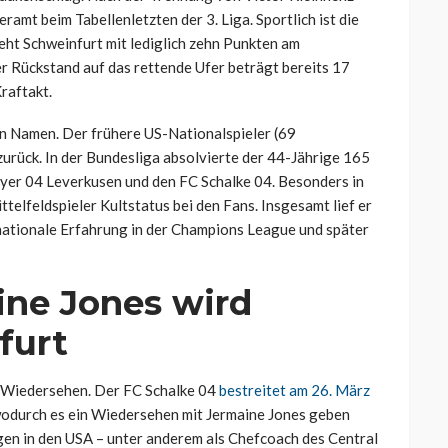
amt beim Tabellenletzten der 3. Liga. Sportlich ist die
eht Schweinfurt mit lediglich zehn Punkten am
r Rückstand auf das rettende Ufer beträgt bereits 17
raftakt.
en Namen. Der frühere US-Nationalspieler (69
 zurück. In der Bundesliga absolvierte der 44-Jährige 165
ayer 04 Leverkusen und den FC Schalke 04. Besonders in
telfeldspieler Kultstatus bei den Fans. Insgesamt lief er
nationale Erfahrung in der Champions League und später
ine Jones wird
furt
n Wiedersehen. Der FC Schalke 04
bestreitet am 26. März
odurch es ein Wiedersehen mit Jermaine Jones geben
gen in den USA – unter anderem als Chefcoach des Central