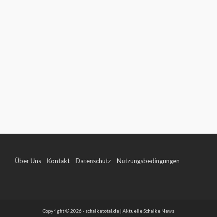
Über Uns
Kontakt
Datenschutz
Nutzungsbedingungen
Impressum
Copyright © 2026 - schalketotal.de | Aktuelle Schalke News