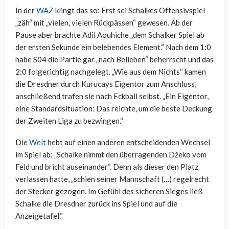
In der
WAZ
klingt das so: Erst sei Schalkes Offensivspiel
„zäh“ mit „vielen, vielen Rückpässen“ gewesen. Ab der
Pause aber brachte Adil Aouhiche „dem Schalker Spiel ab
der ersten Sekunde ein belebendes Element.“ Nach dem 1:0
habe S04 die Partie gar „nach Belieben“ beherrscht und das
2:0 folgerichtig nachgelegt. „Wie aus dem Nichts“ kamen
die Dresdner durch Kurucays Eigentor zum Anschluss,
anschließend trafen sie nach Eckball selbst. „Ein Eigentor,
eine Standardsituation: Das reichte, um die beste Deckung
der Zweiten Liga zu bezwingen.“
Die
Welt
hebt auf einen anderen entscheidenden Wechsel
im Spiel ab: „Schalke nimmt den überragenden Džeko vom
Feld und bricht auseinander“. Denn als dieser den Platz
verlassen hatte, „schien seiner Mannschaft (…) regelrecht
der Stecker gezogen. Im Gefühl des sicheren Sieges ließ
Schalke die Dresdner zurück ins Spiel und auf die
Anzeigetafel.“