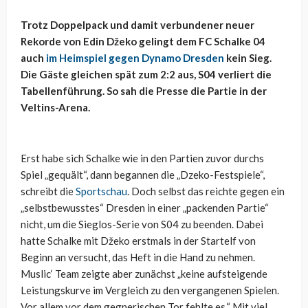
Trotz Doppelpack und damit verbundener neuer
Rekorde von Edin Džeko gelingt dem FC Schalke 04
auch
im Heimspiel gegen Dynamo Dresden
kein Sieg.
Die Gäste gleichen spät zum 2:2 aus, S04 verliert die
Tabellenführung. So sah die Presse die Partie in der
Veltins-Arena.
Erst habe sich Schalke wie in den Partien zuvor durchs
Spiel „gequält“, dann begannen die „Dzeko-Festspiele“,
schreibt die
Sportschau
. Doch selbst das reichte gegen ein
„selbstbewusstes“ Dresden in einer „packenden Partie“
nicht, um die Sieglos-Serie von S04 zu beenden. Dabei
hatte Schalke mit Džeko erstmals in der Startelf von
Beginn an versucht, das Heft in die Hand zu nehmen.
Muslic‘ Team zeigte aber zunächst „keine aufsteigende
Leistungskurve im Vergleich zu den vergangenen Spielen.
Vor allem vor dem gegnerischen Tor fehlte es.“ Mit viel