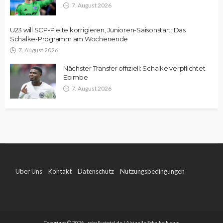
7. August 2026
U23 will SCP-Pleite korrigieren, Junioren-Saisonstart: Das
Schalke-Programm am Wochenende
7. August 2026
Nächster Transfer offiziell: Schalke verpflichtet
Ebimbe
7. August 2026
Über Uns
Kontakt
Datenschutz
Nutzungsbedingungen
Impressum
Copyright © 2026 - schalketotal.de | Aktuelle Schalke News